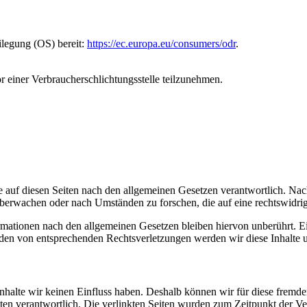
ilegung (OS) bereit:
https://ec.europa.eu/consumers/odr
.
vor einer Verbraucherschlichtungsstelle teilzunehmen.
 auf diesen Seiten nach den allgemeinen Gesetzen verantwortlich. Nac
 überwachen oder nach Umständen zu forschen, die auf eine rechtswidrig
ationen nach den allgemeinen Gesetzen bleiben hiervon unberührt. Ein
den von entsprechenden Rechtsverletzungen werden wir diese Inhalte 
 Inhalte wir keinen Einfluss haben. Deshalb können wir für diese fremd
 Seiten verantwortlich. Die verlinkten Seiten wurden zum Zeitpunkt der